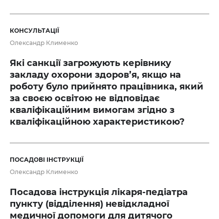
КОНСУЛЬТАЦІЇ
Олександр Клименко
Які санкції загрожують керівнику
закладу охорони здоров’я, якщо на
роботу було прийнято працівника, який
за своєю освітою не відповідає
кваліфікаційним вимогам згідно з
кваліфікаційною характеристикою?
ПОСАДОВІ ІНСТРУКЦІЇ
Олександр Клименко
Посадова інструкція лікаря-педіатра
пункту (відділення) невідкладної
медичної допомоги для дитячого