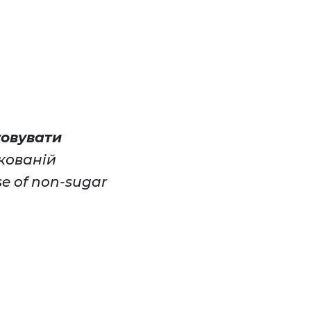
товувати
ікованій
e of non-sugar