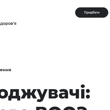
Придбати
здоров’я
нення
оджувачі: