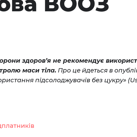
ова ВООЗ
хорони здоров’я не рекомендує викорис
тролю маси тіла.
Про це йдеться в опубл
ористання підсолоджувачів без цукру» (Us
дплатників