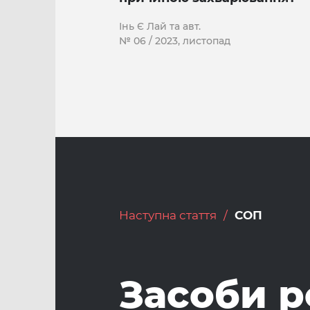
Інь Є Лай та авт.
№ 06 / 2023, листопад
Наступна стаття
СОП
Засоби р