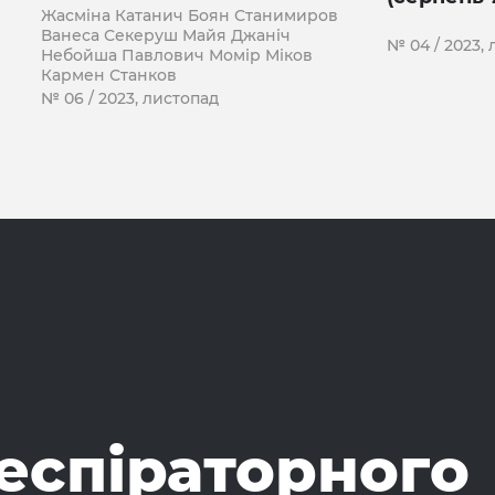
Жасміна Катанич Боян Станимиров
Ванеса Секеруш Майя Джаніч
№ 04 / 2023,
Небойша Павлович Момір Міков
Кармен Станков
№ 06 / 2023, листопад
еспіраторного