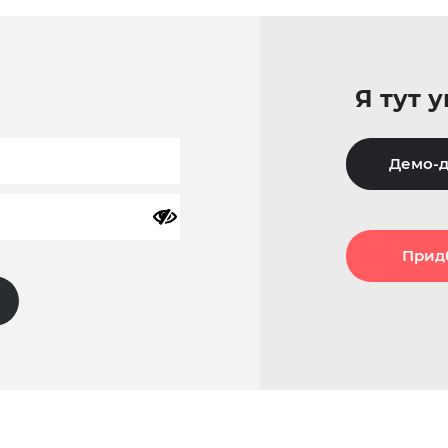
Я тут 
Демо-д
Прид