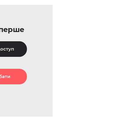
уперше
оступ
бати