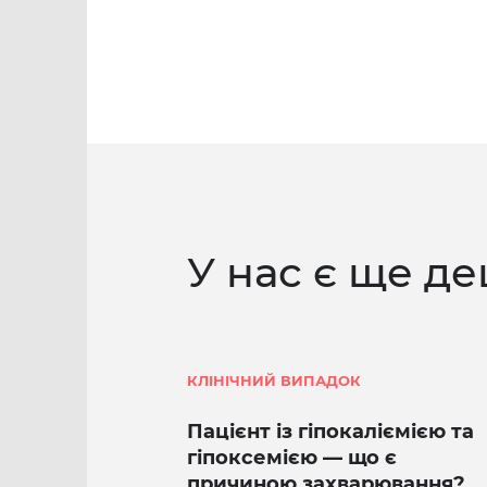
У нас є ще де
КЛІНІЧНИЙ ВИПАДОК
Пацієнт із гіпокаліємією та
гіпоксемією — що є
причиною захварювання?